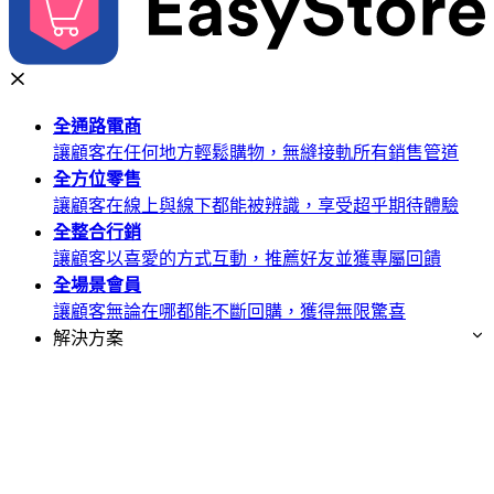
全通路
電商
讓顧客在任何地方輕鬆購物，無縫接軌所有銷售管道
全方位
零售
讓顧客在線上與線下都能被辨識，享受超乎期待體驗
全整合
行銷
讓顧客以喜愛的方式互動，推薦好友並獲專屬回饋
全場景
會員
讓顧客無論在哪都能不斷回購，獲得無限驚喜
解決方案