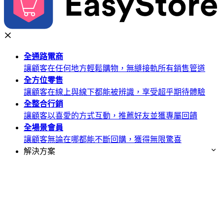
全通路
電商
讓顧客在任何地方輕鬆購物，無縫接軌所有銷售管道
全方位
零售
讓顧客在線上與線下都能被辨識，享受超乎期待體驗
全整合
行銷
讓顧客以喜愛的方式互動，推薦好友並獲專屬回饋
全場景
會員
讓顧客無論在哪都能不斷回購，獲得無限驚喜
解決方案