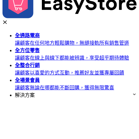
全通路
電商
讓顧客在任何地方輕鬆購物，無縫接軌所有銷售管道
全方位
零售
讓顧客在線上與線下都能被辨識，享受超乎期待體驗
全整合
行銷
讓顧客以喜愛的方式互動，推薦好友並獲專屬回饋
全場景
會員
讓顧客無論在哪都能不斷回購，獲得無限驚喜
解決方案