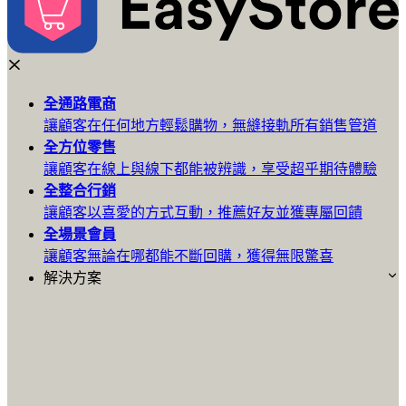
全通路
電商
讓顧客在任何地方輕鬆購物，無縫接軌所有銷售管道
全方位
零售
讓顧客在線上與線下都能被辨識，享受超乎期待體驗
全整合
行銷
讓顧客以喜愛的方式互動，推薦好友並獲專屬回饋
全場景
會員
讓顧客無論在哪都能不斷回購，獲得無限驚喜
解決方案