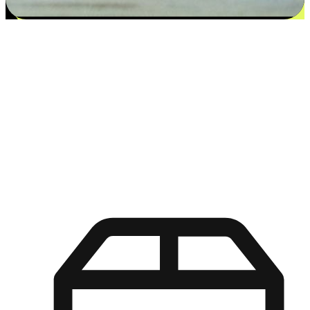
更多选择：从付款到收货让客户更满意
EasyStore尊重客户的各别情况和个性化需求，提供更得多选择
权给您的客户。无论是灵活的“在线购买，店内取货”，还是便
利的“店内购买，送货上门”，都能确保客户购物旅程的每一个
环节，可以适应他们的生活方式需求，帮助您的品牌在市场中
脱颖而出。