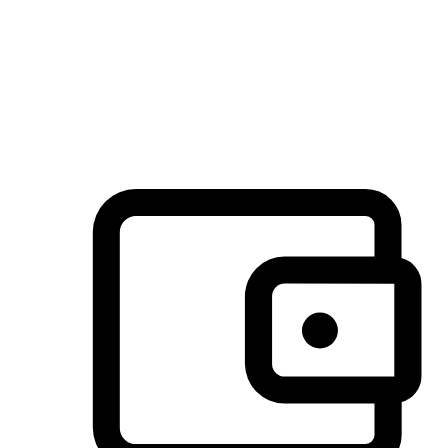
许多客户喜欢送货到家的便捷性和期待感，而有些客户则偏
于选择自取服务，以节省运费或更好地配合时间安排。对这
消费行为的重视，能够显著提升客户的满意度。