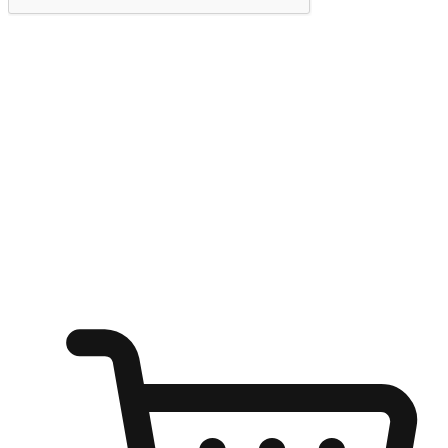
提交
随心所欲：让客户更轻易贴近您的品牌
无论是办公桌前的专注、沙发上的悠闲、还是在咖啡馆等待朋
友的片刻，让任何场景都能成为客户探索购物的瞬间。我们为
客户打造无缝的购物体验，让他们在任何场景都能轻松地贴近
自己喜欢的品牌，自由切换喜欢的购物方式，享受随时探索购
物的乐趣。