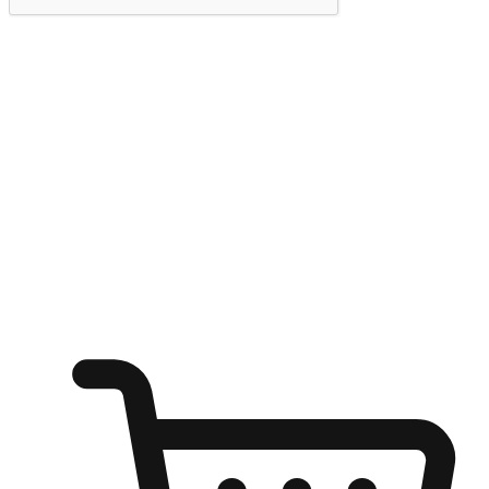
提交
随心所欲：让客户更轻易贴近您的品牌
无论是办公桌前的专注、沙发上的悠闲、还是在咖啡馆等待朋
友的片刻，让任何场景都能成为客户探索购物的瞬间。我们为
客户打造无缝的购物体验，让他们在任何场景都能轻松地贴近
自己喜欢的品牌，自由切换喜欢的购物方式，享受随时探索购
物的乐趣。