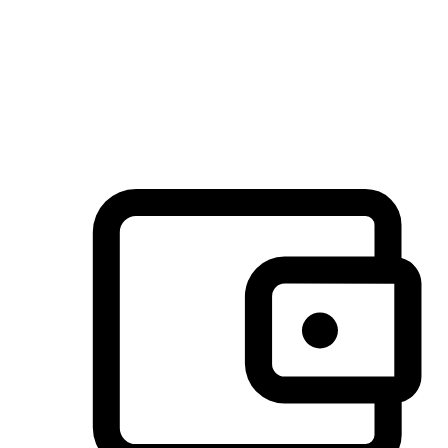
许多客户喜欢送货到家的便捷性和期待感，而有些客户则偏
于选择自取服务，以节省运费或更好地配合时间安排。对这
消费行为的重视，能够显著提升客户的满意度。