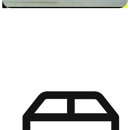
更多选择：从付款到收货让客户更满意
EasyStore尊重客户的各别情况和个性化需求，提供更得多选择
权给您的客户。无论是灵活的“在线购买，店内取货”，还是便
利的“店内购买，送货上门”，都能确保客户购物旅程的每一个
环节，可以适应他们的生活方式需求，帮助您的品牌在市场中
脱颖而出。