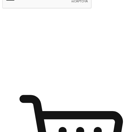
提交
随心所欲：让客户更轻易贴近您的品牌
无论是办公桌前的专注、沙发上的悠闲、还是在咖啡馆等待朋
友的片刻，让任何场景都能成为客户探索购物的瞬间。我们为
客户打造无缝的购物体验，让他们在任何场景都能轻松地贴近
自己喜欢的品牌，自由切换喜欢的购物方式，享受随时探索购
物的乐趣。