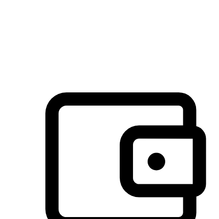
许多客户喜欢送货到家的便捷性和期待感，而有些客户则偏
于选择自取服务，以节省运费或更好地配合时间安排。对这
消费行为的重视，能够显著提升客户的满意度。