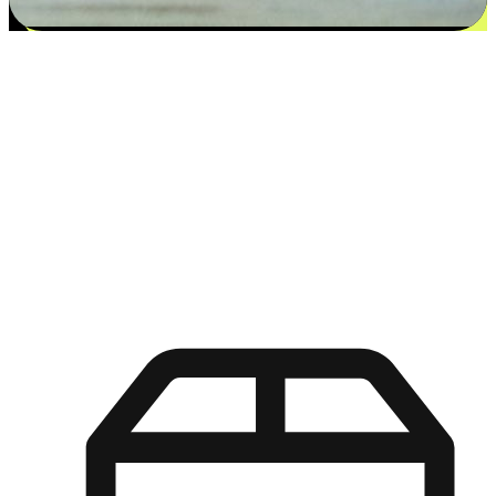
更多选择：从付款到收货让客户更满意
EasyStore尊重客户的各别情况和个性化需求，提供更得多选择
权给您的客户。无论是灵活的“在线购买，店内取货”，还是便
利的“店内购买，送货上门”，都能确保客户购物旅程的每一个
环节，可以适应他们的生活方式需求，帮助您的品牌在市场中
脱颖而出。