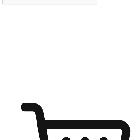
提交
随心所欲：让客户更轻易贴近您的品牌
无论是办公桌前的专注、沙发上的悠闲、还是在咖啡馆等待朋
友的片刻，让任何场景都能成为客户探索购物的瞬间。我们为
客户打造无缝的购物体验，让他们在任何场景都能轻松地贴近
自己喜欢的品牌，自由切换喜欢的购物方式，享受随时探索购
物的乐趣。