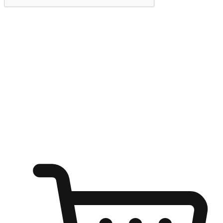
提交
随心所欲：让客户更轻易贴近您的品牌
无论是办公桌前的专注、沙发上的悠闲、还是在咖啡馆等待朋
友的片刻，让任何场景都能成为客户探索购物的瞬间。我们为
客户打造无缝的购物体验，让他们在任何场景都能轻松地贴近
自己喜欢的品牌，自由切换喜欢的购物方式，享受随时探索购
物的乐趣。