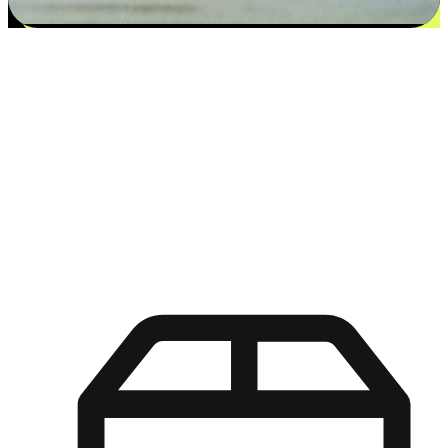
更多选择：从付款到收货让客户更满意
EasyStore尊重客户的各别情况和个性化需求，提供更得多选择
权给您的客户。无论是灵活的“在线购买，店内取货”，还是便
利的“店内购买，送货上门”，都能确保客户购物旅程的每一个
环节，可以适应他们的生活方式需求，帮助您的品牌在市场中
脱颖而出。