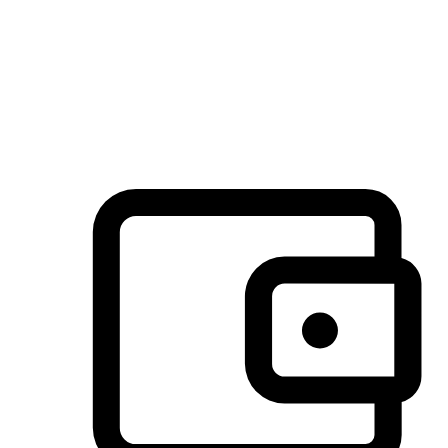
许多客户喜欢送货到家的便捷性和期待感，而有些客户则偏
于选择自取服务，以节省运费或更好地配合时间安排。对这
消费行为的重视，能够显著提升客户的满意度。