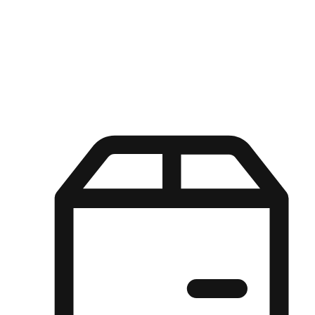
Kuasa pilihan di tangan pelanggan anda dengan pengalaman yang
disesuaikan. Dari fleksibiliti "Beli Dalam Talian, Ambil Di Kedai"
hingga kemudahan "Beli Di Kedai, Hantar Ke Rumah", kami
memastikan setiap aspek pengalaman membeli-belah disesuaikan
untuk memenuhi keperluan mereka.