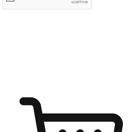
kirim
Menyinari kegembiraan membeli-belah
di mana sahaja
Ubah setiap saat menjadi peluang untuk penemuan, sama ada dari
meja pejabat, keselesaan sofa, ataupun semasa menunggu kawan di
kedai kopi. Berikan pelanggan kebebasan untuk menjelajah
keinginan berbelanja dari mana-mana dan berbelanja melalui laman
web atau aplikasi mudah alih.