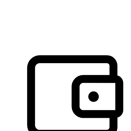
许多客户喜欢送货到家的便捷性和期待感，而有些客户则偏
于选择自取服务，以节省运费或更好地配合时间安排。对这
消费行为的重视，能够显著提升客户的满意度。