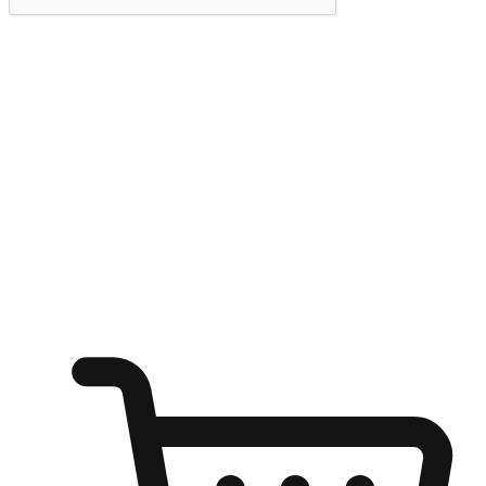
提交
随心所欲：让客户更轻易贴近您的品牌
无论是办公桌前的专注、沙发上的悠闲、还是在咖啡馆等待朋
友的片刻，让任何场景都能成为客户探索购物的瞬间。我们为
客户打造无缝的购物体验，让他们在任何场景都能轻松地贴近
自己喜欢的品牌，自由切换喜欢的购物方式，享受随时探索购
物的乐趣。