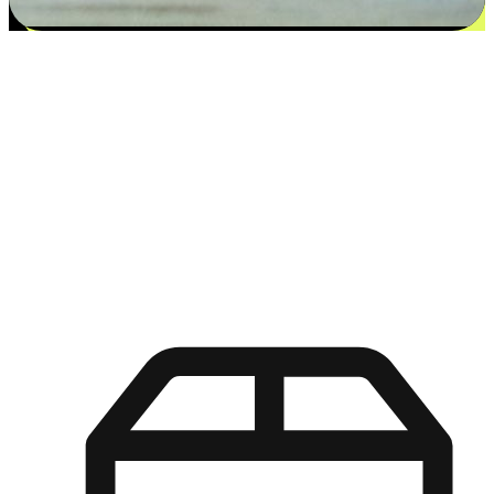
更多选择：从付款到收货让客户更满意
EasyStore尊重客户的各别情况和个性化需求，提供更得多选择
权给您的客户。无论是灵活的“在线购买，店内取货”，还是便
利的“店内购买，送货上门”，都能确保客户购物旅程的每一个
环节，可以适应他们的生活方式需求，帮助您的品牌在市场中
脱颖而出。