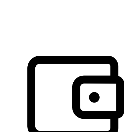
许多客户喜欢送货到家的便捷性和期待感，而有些客户则偏
于选择自取服务，以节省运费或更好地配合时间安排。对这
消费行为的重视，能够显著提升客户的满意度。