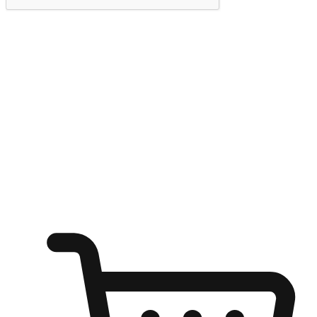
提交
随心所欲：让客户更轻易贴近您的品牌
无论是办公桌前的专注、沙发上的悠闲、还是在咖啡馆等待朋
友的片刻，让任何场景都能成为客户探索购物的瞬间。我们为
客户打造无缝的购物体验，让他们在任何场景都能轻松地贴近
自己喜欢的品牌，自由切换喜欢的购物方式，享受随时探索购
物的乐趣。