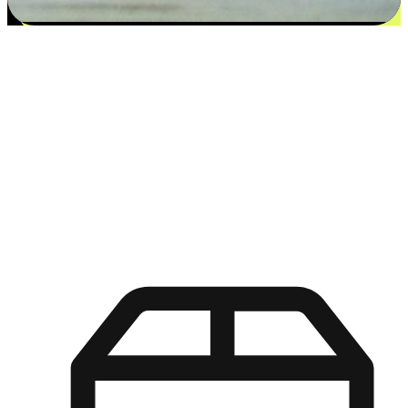
更多选择：从付款到收货让客户更满意
EasyStore尊重客户的各别情况和个性化需求，提供更得多选择
权给您的客户。无论是灵活的“在线购买，店内取货”，还是便
利的“店内购买，送货上门”，都能确保客户购物旅程的每一个
环节，可以适应他们的生活方式需求，帮助您的品牌在市场中
脱颖而出。