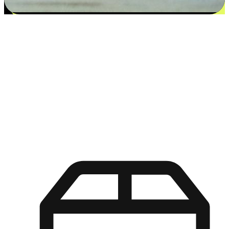
更多选择：从付款到收货让客户更满意
EasyStore尊重客户的各别情况和个性化需求，提供更得多选择
权给您的客户。无论是灵活的“在线购买，店内取货”，还是便
利的“店内购买，送货上门”，都能确保客户购物旅程的每一个
环节，可以适应他们的生活方式需求，帮助您的品牌在市场中
脱颖而出。