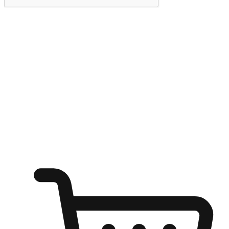
提交
随心所欲：让客户更轻易贴近您的品牌
无论是办公桌前的专注、沙发上的悠闲、还是在咖啡馆等待朋
友的片刻，让任何场景都能成为客户探索购物的瞬间。我们为
客户打造无缝的购物体验，让他们在任何场景都能轻松地贴近
自己喜欢的品牌，自由切换喜欢的购物方式，享受随时探索购
物的乐趣。