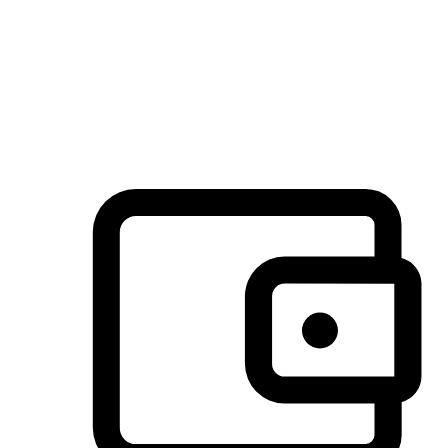
许多客户喜欢送货到家的便捷性和期待感，而有些客户则偏
于选择自取服务，以节省运费或更好地配合时间安排。对这
消费行为的重视，能够显著提升客户的满意度。