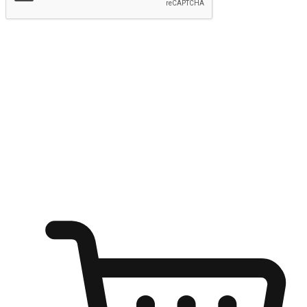
提交
随心所欲：让客户更轻易贴近您的品牌
无论是办公桌前的专注、沙发上的悠闲、还是在咖啡馆等待朋
友的片刻，让任何场景都能成为客户探索购物的瞬间。我们为
客户打造无缝的购物体验，让他们在任何场景都能轻松地贴近
自己喜欢的品牌，自由切换喜欢的购物方式，享受随时探索购
物的乐趣。