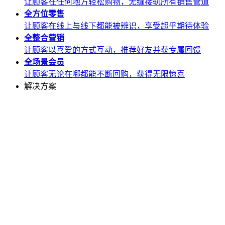
让顾客在任何地方轻松购物，无缝接轨所有销售管道
全方位
零售
让顾客在线上与线下都能被辨识，享受超乎期待体验
全整合
营销
让顾客以喜爱的方式互动，推荐好友并获专属回馈
全场景
会员
让顾客无论在哪都能不断回购，获得无限惊喜
解决方案