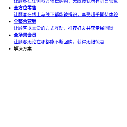
让顾客在任何地方轻松购物，无缝接轨所有销售管道
全方位
零售
让顾客在线上与线下都能被辨识，享受超乎期待体验
全整合
营销
让顾客以喜爱的方式互动，推荐好友并获专属回馈
全场景
会员
让顾客无论在哪都能不断回购，获得无限惊喜
解决方案