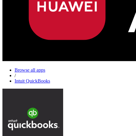
Browse all apps
/
Intuit QuickBooks