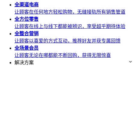
全渠道
电商
让顾客在任何地方轻松购物，无缝接轨所有销售管道
全方位
零售
让顾客在线上与线下都能被辨识，享受超乎期待体验
全整合
营销
让顾客以喜爱的方式互动，推荐好友并获专属回馈
全场景
会员
让顾客无论在哪都能不断回购，获得无限惊喜
解决方案