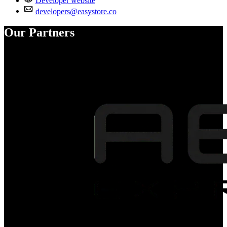
Developer website
developers@easystore.co
Our Partners