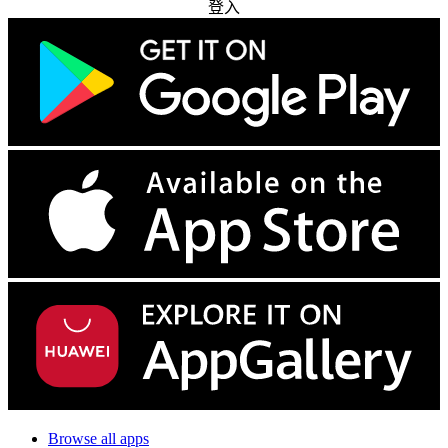
登入
Browse all apps