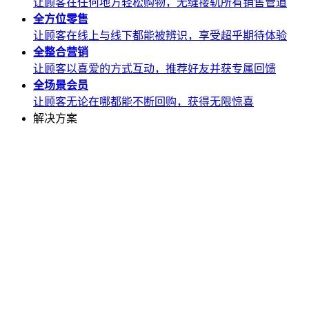
让顾客在任何地方轻松购物，无缝接轨所有销售管道
全方位
零售
让顾客在线上与线下都能被辨识，享受超乎期待体验
全整合
营销
让顾客以喜爱的方式互动，推荐好友并获专属回馈
全场景
会员
让顾客无论在哪都能不断回购，获得无限惊喜
解决方案