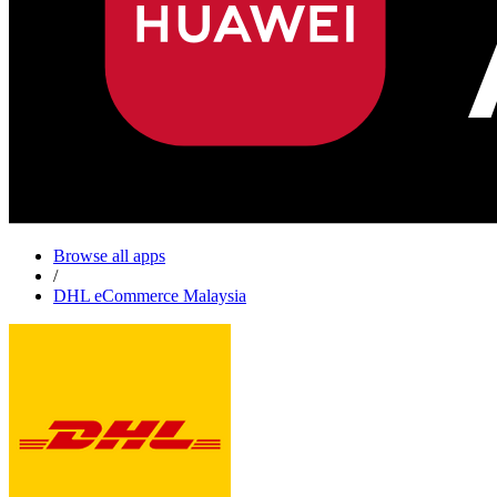
Browse all apps
/
DHL eCommerce Malaysia