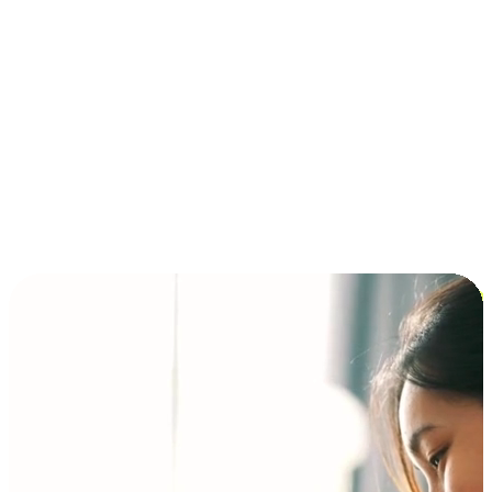
การชำระเงินแบบผ่อนชำระ ซื้อก่อนจ่ายทีหลัง (BNPL)