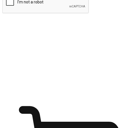
ส่งข้อมูล
ให้ลูกค้าเข้าถึงแบรนด์ของคุณง่ายขึ้น
ไม่ว่าลูกค้ากำลังนั่งทำงาน หรือ รอเพื่อนที่ร้านกาแฟ หรือทำ
กิจกรรมใดก็ตาม แบรนด์ของคุณสามารถสร้างประสบการณ์
การช็อปปิ้งแบบใหม่ที่เหนือกว่าได้ ให้ลูกค้าเข้าถึงแบรนด์ได้
อย่างง่ายทุกที่ทุกเวลา สนุกกับการช็อปปิ้ง บนหลากหลายช่อง
ทาง