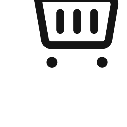
เว็บไซต์อีคอมเมิร์ซของแบรนด์