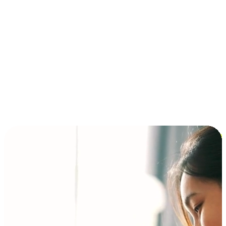
การชำระเงินแบบผ่อนชำระ ซื้อก่อนจ่ายทีหลัง (BNPL)