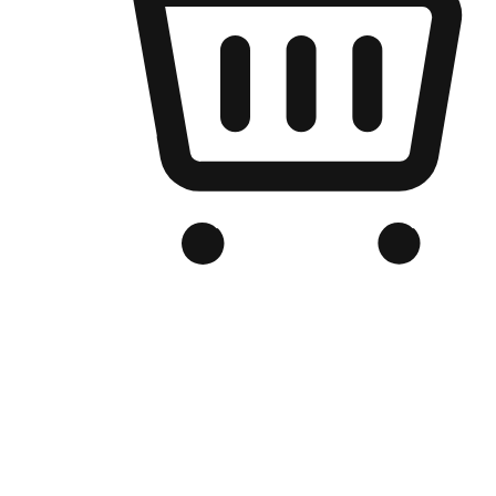
เว็บไซต์อีคอมเมิร์ซของแบรนด์