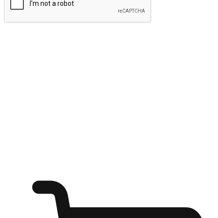
ส่งข้อมูล
ให้ลูกค้าเข้าถึงแบรนด์ของคุณง่ายขึ้น
ไม่ว่าลูกค้ากำลังนั่งทำงาน หรือ รอเพื่อนที่ร้านกาแฟ หรือทำ
กิจกรรมใดก็ตาม แบรนด์ของคุณสามารถสร้างประสบการณ์
การช็อปปิ้งแบบใหม่ที่เหนือกว่าได้ ให้ลูกค้าเข้าถึงแบรนด์ได้
อย่างง่ายทุกที่ทุกเวลา สนุกกับการช็อปปิ้ง บนหลากหลายช่อง
ทาง