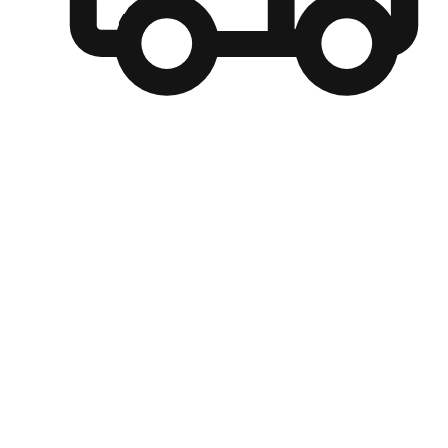
自選運送方式
顧客可以根據喜好選擇取貨日期和時間，並搭配到店自取、
商取貨或是宅配到府，達到高便捷及個人化的服務。