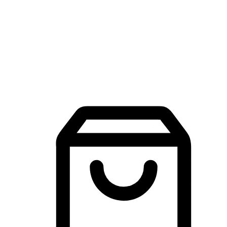
品牌探索
建立線上品牌官網，讓顧客能夠透過搜尋引擎查詢並進行更
入的互動。