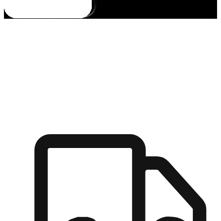
多元彈性物流
無論宅配到家或是到店自取，都能滿足顧客的需求，物流的靈
活度可成為購物決策的關鍵因素。