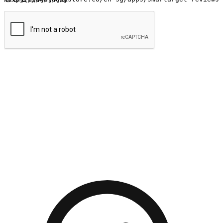
提交
流暢的購物旅程
讓顧客無論是透過手機、網頁或是應用程式都能盡情享受購
物。當他們使用不同介面卻擁有一致性的體驗時，能有效提升
對您品牌的好感度。