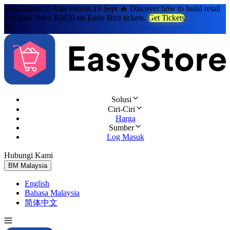
Retail Summit Asia returns 10 Sept 🔥 Discover how to build retail
that lasts. Save RM30 on Early Bird tickets.
Get Tickets
Solusi
Ciri-Ciri
Harga
Sumber
Log Masuk
Hubungi Kami
Cuba Percuma
BM
Malaysia
English
Bahasa Malaysia
简体中文