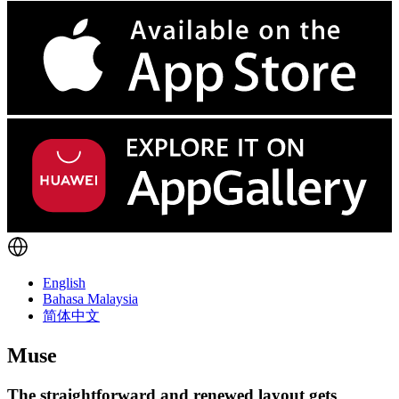
English
Bahasa Malaysia
简体中文
Muse
The straightforward and renewed layout gets