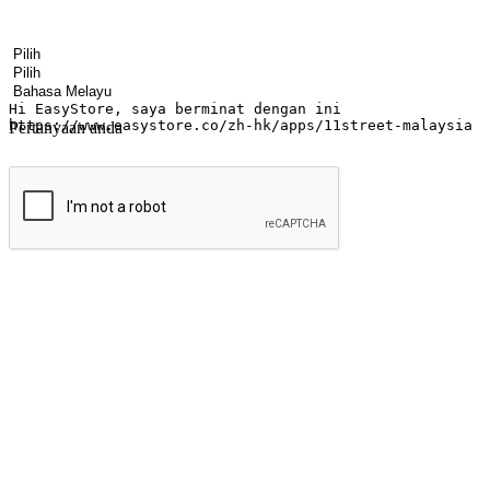
Nama
Nama syarikat
Alamat e-mel
Nombor telefon bimbit
Industri perniagaan
Kedai fizikal
Bahasa pilihan
Pertanyaan anda
Hantar
Menyinari kegembiraan membeli-belah di
Ubah setiap saat menjadi peluang untuk penemuan, sama ada dari me
berbelanja dari mana-mana dan berbelanja melalui laman web atau apl