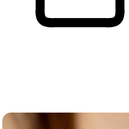
Membeli-Belah Lintas Peranti