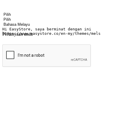
Nama
Nama syarikat
Alamat e-mel
Nombor telefon bimbit
Industri perniagaan
Kedai fizikal
Bahasa pilihan
Pertanyaan anda
Hantar
Menyinari kegembiraan membeli-belah di
Ubah setiap saat menjadi peluang untuk penemuan, sama ada dari me
berbelanja dari mana-mana dan berbelanja melalui laman web atau apl