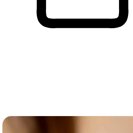
Membeli-Belah Lintas Peranti