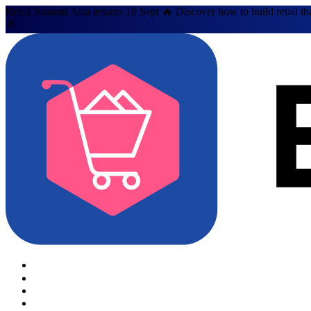
Retail Summit Asia returns 10 Sept 🔥 Discover how to build retail th