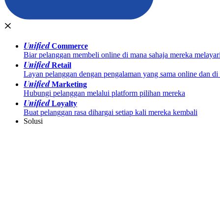
Unified
Commerce
Biar pelanggan membeli online di mana sahaja mereka melayar
Unified
Retail
Layan pelanggan dengan pengalaman yang sama online dan di k
Unified
Marketing
Hubungi pelanggan melalui platform pilihan mereka
Unified
Loyalty
Buat pelanggan rasa dihargai setiap kali mereka kembali
Solusi