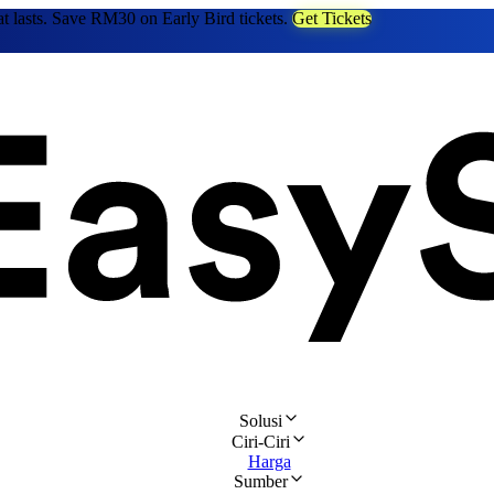
at lasts. Save RM30 on Early Bird tickets.
Get Tickets
Solusi
Ciri-Ciri
Harga
Sumber