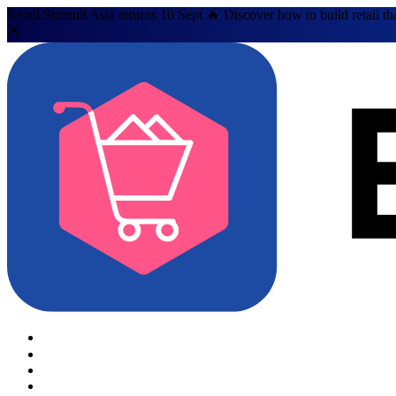
Retail Summit Asia returns 10 Sept 🔥 Discover how to build retail th