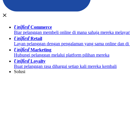
Unified
Commerce
Biar pelanggan membeli online di mana sahaja mereka melayar
Unified
Retail
Layan pelanggan dengan pengalaman yang sama online dan di k
Unified
Marketing
Hubungi pelanggan melalui platform pilihan mereka
Unified
Loyalty
Buat pelanggan rasa dihargai setiap kali mereka kembali
Solusi