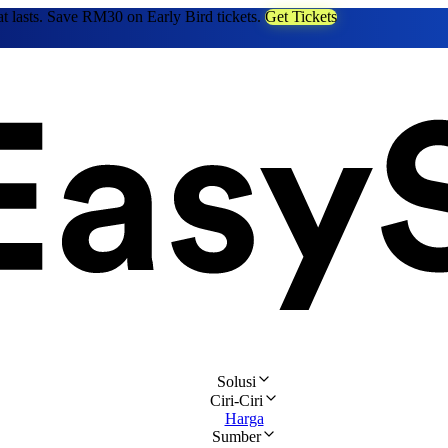
at lasts. Save RM30 on Early Bird tickets.
Get Tickets
Solusi
Ciri-Ciri
Harga
Sumber