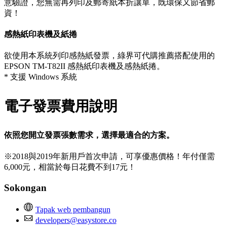
意驗證，您無需再列印及郵寄紙本折讓單，既環保又節省郵
資！
感熱紙印表機及紙捲
欲使用本系統列印感熱紙發票，綠界可代購推薦搭配使用的
EPSON TM-T82II 感熱紙印表機及感熱紙捲。
* 支援 Windows 系統
電子發票費用說明
依照您開立發票張數需求，選擇最適合的方案。
※2018與2019年新用戶首次申請，可享優惠價格！年付僅需
6,000元，相當於每日花費不到17元！
Sokongan
Tapak web pembangun
developers@easystore.co