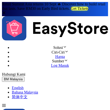
Retail Summit Asia returns 10 Sept 🔥 Discover how to build retail
that lasts. Save RM30 on Early Bird tickets.
Get Tickets
Solusi
Ciri-Ciri
Harga
Sumber
Log Masuk
Hubungi Kami
Cuba Percuma
BM
Malaysia
English
Bahasa Malaysia
简体中文