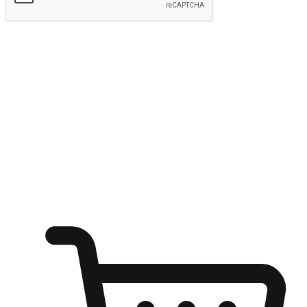
kirim
Menyinari kegembiraan membeli-belah
di mana sahaja
Ubah setiap saat menjadi peluang untuk penemuan, sama ada dari
meja pejabat, keselesaan sofa, ataupun semasa menunggu kawan di
kedai kopi. Berikan pelanggan kebebasan untuk menjelajah
keinginan berbelanja dari mana-mana dan berbelanja melalui laman
web atau aplikasi mudah alih.