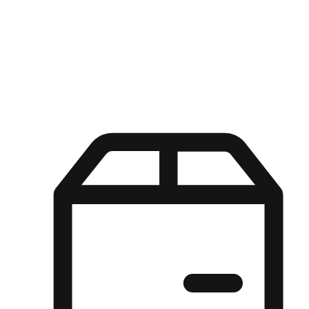
Kuasa pilihan di tangan pelanggan anda dengan pengalaman yang
disesuaikan. Dari fleksibiliti "Beli Dalam Talian, Ambil Di Kedai"
hingga kemudahan "Beli Di Kedai, Hantar Ke Rumah", kami
memastikan setiap aspek pengalaman membeli-belah disesuaikan
untuk memenuhi keperluan mereka.