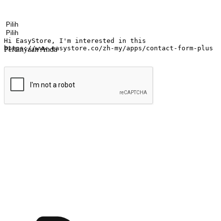
Nama
Nama perusahaan
Alamat surel
Nomor ponsel
Industri bisnis
Toko Fisik
Pertanyaan Anda
kirim
Menyinari kegembiraan membeli-belah di
Ubah setiap saat menjadi peluang untuk penemuan, sama ada dari me
berbelanja dari mana-mana dan berbelanja melalui laman web atau apl