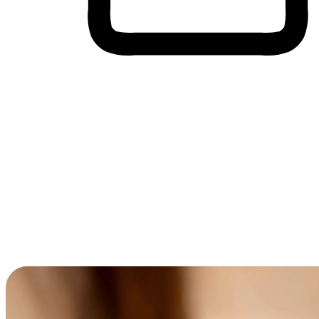
Membeli-Belah Lintas Peranti