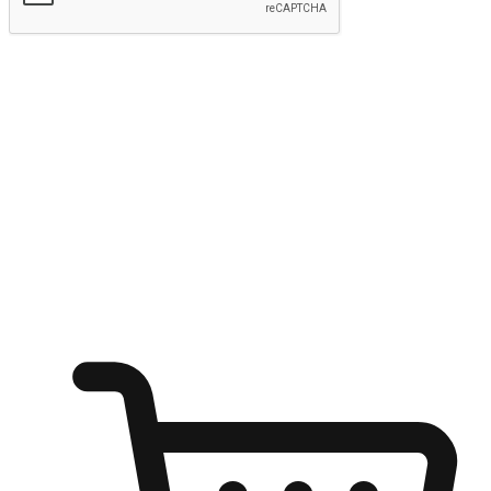
kirim
Menyinari kegembiraan membeli-belah
di mana sahaja
Ubah setiap saat menjadi peluang untuk penemuan, sama ada dari
meja pejabat, keselesaan sofa, ataupun semasa menunggu kawan di
kedai kopi. Berikan pelanggan kebebasan untuk menjelajah
keinginan berbelanja dari mana-mana dan berbelanja melalui laman
web atau aplikasi mudah alih.