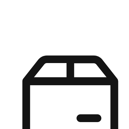
Kuasa pilihan di tangan pelanggan anda dengan pengalaman yang
disesuaikan. Dari fleksibiliti "Beli Dalam Talian, Ambil Di Kedai"
hingga kemudahan "Beli Di Kedai, Hantar Ke Rumah", kami
memastikan setiap aspek pengalaman membeli-belah disesuaikan
untuk memenuhi keperluan mereka.