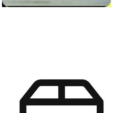
更多选择：从付款到收货让客户更满意
EasyStore尊重客户的各别情况和个性化需求，提供更得多选择
权给您的客户。无论是灵活的“在线购买，店内取货”，还是便
利的“店内购买，送货上门”，都能确保客户购物旅程的每一个
环节，可以适应他们的生活方式需求，帮助您的品牌在市场中
脱颖而出。