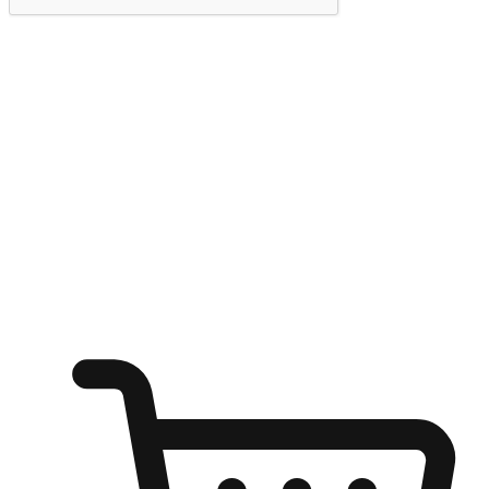
提交
随心所欲：让客户更轻易贴近您的品牌
无论是办公桌前的专注、沙发上的悠闲、还是在咖啡馆等待朋
友的片刻，让任何场景都能成为客户探索购物的瞬间。我们为
客户打造无缝的购物体验，让他们在任何场景都能轻松地贴近
自己喜欢的品牌，自由切换喜欢的购物方式，享受随时探索购
物的乐趣。