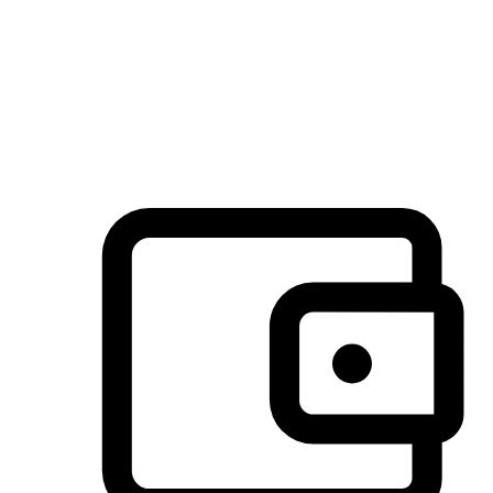
许多客户喜欢送货到家的便捷性和期待感，而有些客户则偏
于选择自取服务，以节省运费或更好地配合时间安排。对这
消费行为的重视，能够显著提升客户的满意度。