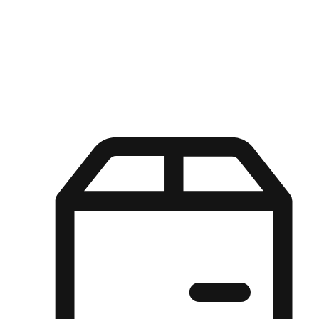
Kuasa pilihan di tangan pelanggan anda dengan pengalaman yang
disesuaikan. Dari fleksibiliti "Beli Dalam Talian, Ambil Di Kedai"
hingga kemudahan "Beli Di Kedai, Hantar Ke Rumah", kami
memastikan setiap aspek pengalaman membeli-belah disesuaikan
untuk memenuhi keperluan mereka.