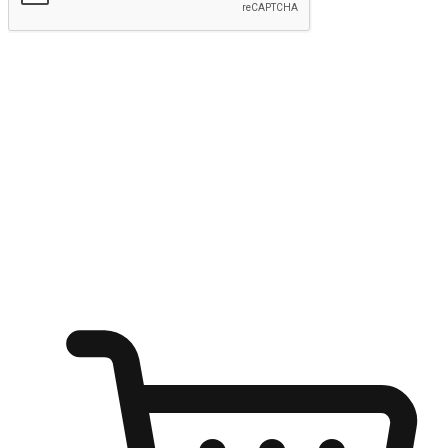
kirim
Menyinari kegembiraan membeli-belah
di mana sahaja
Ubah setiap saat menjadi peluang untuk penemuan, sama ada dari
meja pejabat, keselesaan sofa, ataupun semasa menunggu kawan di
kedai kopi. Berikan pelanggan kebebasan untuk menjelajah
keinginan berbelanja dari mana-mana dan berbelanja melalui laman
web atau aplikasi mudah alih.