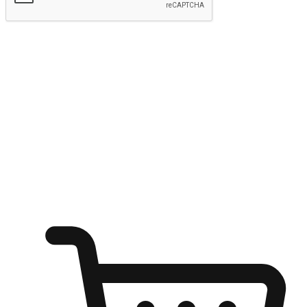
kirim
Menyinari kegembiraan membeli-belah
di mana sahaja
Ubah setiap saat menjadi peluang untuk penemuan, sama ada dari
meja pejabat, keselesaan sofa, ataupun semasa menunggu kawan di
kedai kopi. Berikan pelanggan kebebasan untuk menjelajah
keinginan berbelanja dari mana-mana dan berbelanja melalui laman
web atau aplikasi mudah alih.