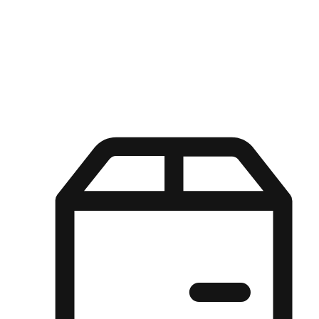
Kuasa pilihan di tangan pelanggan anda dengan pengalaman yang
disesuaikan. Dari fleksibiliti "Beli Dalam Talian, Ambil Di Kedai"
hingga kemudahan "Beli Di Kedai, Hantar Ke Rumah", kami
memastikan setiap aspek pengalaman membeli-belah disesuaikan
untuk memenuhi keperluan mereka.