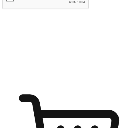
kirim
Menyinari kegembiraan membeli-belah
di mana sahaja
Ubah setiap saat menjadi peluang untuk penemuan, sama ada dari
meja pejabat, keselesaan sofa, ataupun semasa menunggu kawan di
kedai kopi. Berikan pelanggan kebebasan untuk menjelajah
keinginan berbelanja dari mana-mana dan berbelanja melalui laman
web atau aplikasi mudah alih.