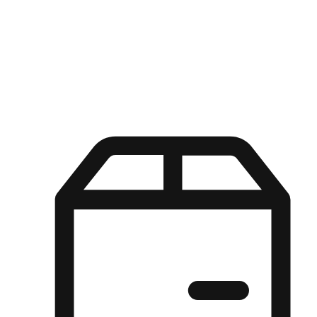
Kuasa pilihan di tangan pelanggan anda dengan pengalaman yang
disesuaikan. Dari fleksibiliti "Beli Dalam Talian, Ambil Di Kedai"
hingga kemudahan "Beli Di Kedai, Hantar Ke Rumah", kami
memastikan setiap aspek pengalaman membeli-belah disesuaikan
untuk memenuhi keperluan mereka.