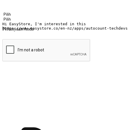
Nama
Nama perusahaan
Alamat surel
Nomor ponsel
Industri bisnis
Toko Fisik
Pertanyaan Anda
kirim
Menyinari kegembiraan membeli-belah di
Ubah setiap saat menjadi peluang untuk penemuan, sama ada dari me
berbelanja dari mana-mana dan berbelanja melalui laman web atau apl