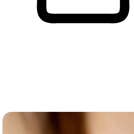
Membeli-Belah Lintas Peranti