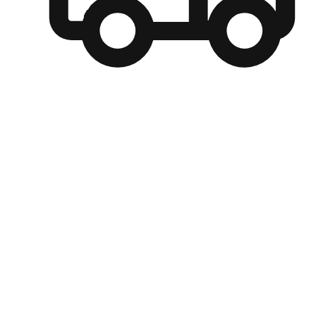
自選運送方式
顧客可以根據喜好選擇取貨日期和時間，並搭配到店自取、
商取貨或是宅配到府，達到高便捷及個人化的服務。