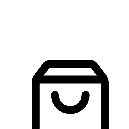
品牌探索
建立線上品牌官網，讓顧客能夠透過搜尋引擎查詢並進行更
入的互動。