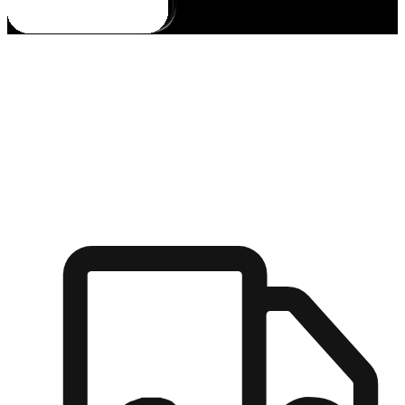
多元彈性物流
無論宅配到家或是到店自取，都能滿足顧客的需求，物流的靈
活度可成為購物決策的關鍵因素。