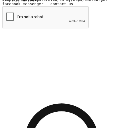
提交
流暢的購物旅程
讓顧客無論是透過手機、網頁或是應用程式都能盡情享受購
物。當他們使用不同介面卻擁有一致性的體驗時，能有效提升
對您品牌的好感度。