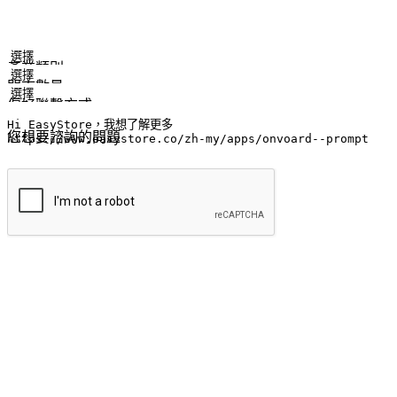
姓名
公司/品牌
電子郵件
手機號碼
產業類別
門市數量
偏好聯繫方式
LINE ID (非必填)
您想要諮詢的問題
提交
流暢的購物旅程
讓顧客無論是透過手機、網頁或是應用程式都能盡情享受購物