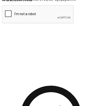
提交
流暢的購物旅程
讓顧客無論是透過手機、網頁或是應用程式都能盡情享受購
物。當他們使用不同介面卻擁有一致性的體驗時，能有效提升
對您品牌的好感度。