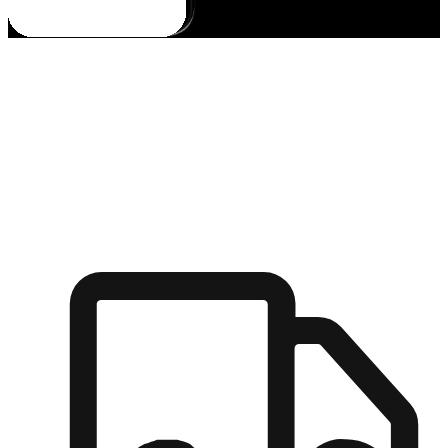
多元彈性物流
無論宅配到家或是到店自取，都能滿足顧客的需求，物流的靈
活度可成為購物決策的關鍵因素。