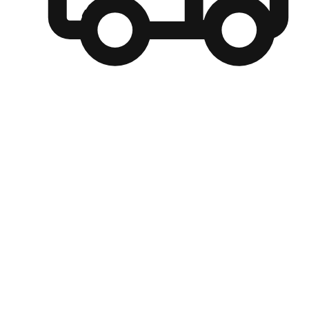
自選運送方式
顧客可以根據喜好選擇取貨日期和時間，並搭配到店自取、
商取貨或是宅配到府，達到高便捷及個人化的服務。