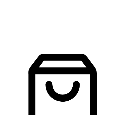
品牌探索
建立線上品牌官網，讓顧客能夠透過搜尋引擎查詢並進行更
入的互動。