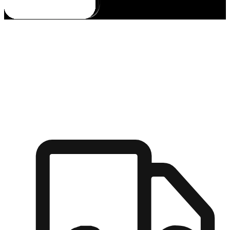
多元彈性物流
無論宅配到家或是到店自取，都能滿足顧客的需求，物流的靈
活度可成為購物決策的關鍵因素。