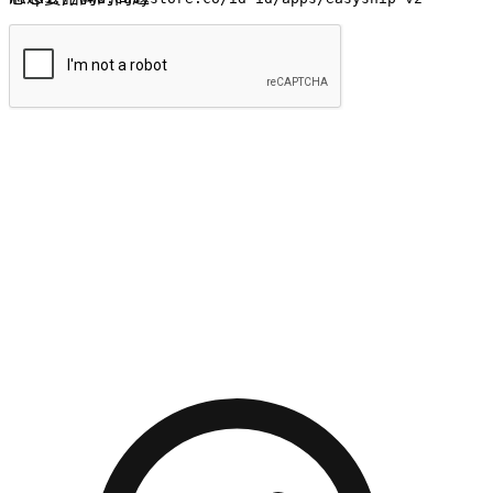
提交
流暢的購物旅程
讓顧客無論是透過手機、網頁或是應用程式都能盡情享受購
物。當他們使用不同介面卻擁有一致性的體驗時，能有效提升
對您品牌的好感度。