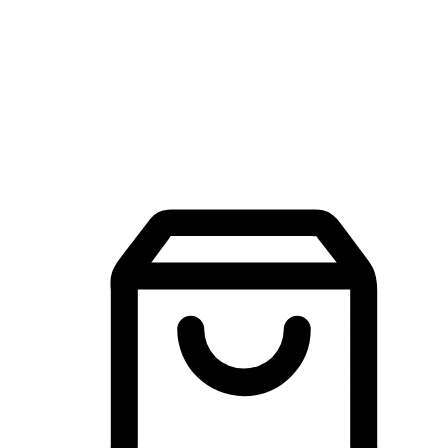
品牌探索
建立線上品牌官網，讓顧客能夠透過搜尋引擎查詢並進行更
入的互動。