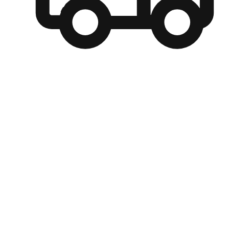
自選運送方式
顧客可以根據喜好選擇取貨日期和時間，並搭配到店自取、
商取貨或是宅配到府，達到高便捷及個人化的服務。