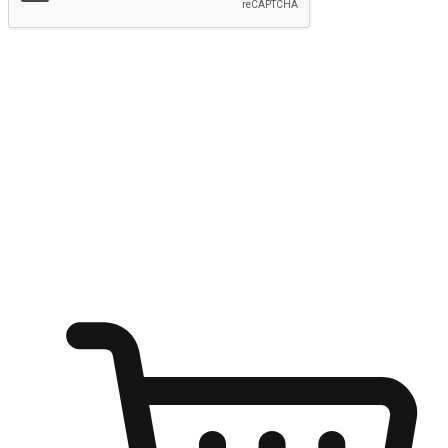
提交
随心所欲：让客户更轻易贴近您的品牌
无论是办公桌前的专注、沙发上的悠闲、还是在咖啡馆等待朋
友的片刻，让任何场景都能成为客户探索购物的瞬间。我们为
客户打造无缝的购物体验，让他们在任何场景都能轻松地贴近
自己喜欢的品牌，自由切换喜欢的购物方式，享受随时探索购
物的乐趣。