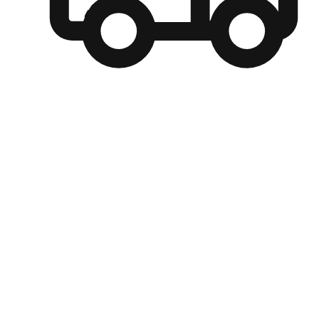
自選運送方式
顧客可以根據喜好選擇取貨日期和時間，並搭配到店自取、
商取貨或是宅配到府，達到高便捷及個人化的服務。