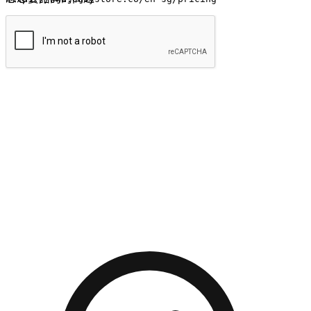
提交
流暢的購物旅程
讓顧客無論是透過手機、網頁或是應用程式都能盡情享受購
物。當他們使用不同介面卻擁有一致性的體驗時，能有效提升
對您品牌的好感度。