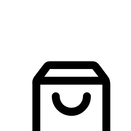
品牌探索
建立線上品牌官網，讓顧客能夠透過搜尋引擎查詢並進行更
入的互動。