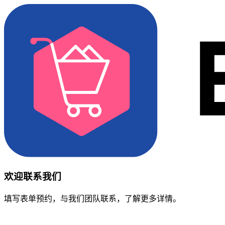
欢迎联系我们
填写表单预约，与我们团队联系，了解更多详情。