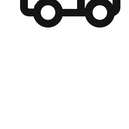
自選運送方式
顧客可以根據喜好選擇取貨日期和時間，並搭配到店自取、
商取貨或是宅配到府，達到高便捷及個人化的服務。