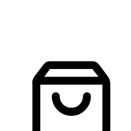
品牌探索
建立線上品牌官網，讓顧客能夠透過搜尋引擎查詢並進行更
入的互動。