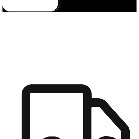
多元彈性物流
無論宅配到家或是到店自取，都能滿足顧客的需求，物流的靈
活度可成為購物決策的關鍵因素。