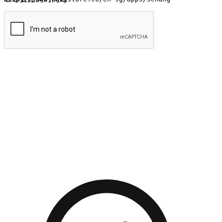
提交
流暢的購物旅程
讓顧客無論是透過手機、網頁或是應用程式都能盡情享受購
物。當他們使用不同介面卻擁有一致性的體驗時，能有效提升
對您品牌的好感度。