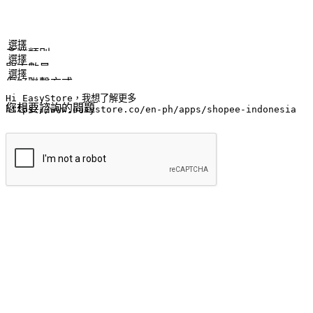
姓名
公司/品牌
電子郵件
手機號碼
產業類別
門市數量
偏好聯繫方式
LINE ID (非必填)
您想要諮詢的問題
提交
流暢的購物旅程
讓顧客無論是透過手機、網頁或是應用程式都能盡情享受購物