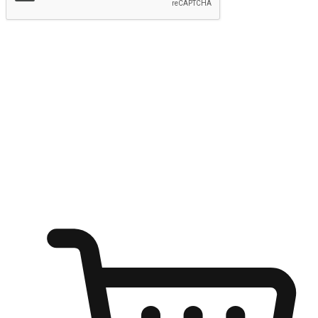
提交
随心所欲：让客户更轻易贴近您的品牌
无论是办公桌前的专注、沙发上的悠闲、还是在咖啡馆等待朋
友的片刻，让任何场景都能成为客户探索购物的瞬间。我们为
客户打造无缝的购物体验，让他们在任何场景都能轻松地贴近
自己喜欢的品牌，自由切换喜欢的购物方式，享受随时探索购
物的乐趣。