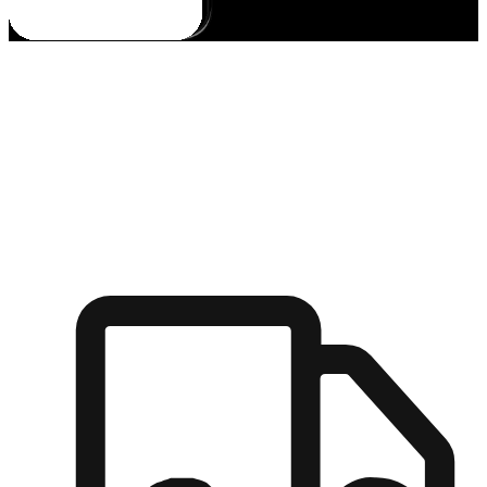
多元彈性物流
無論宅配到家或是到店自取，都能滿足顧客的需求，物流的靈
活度可成為購物決策的關鍵因素。