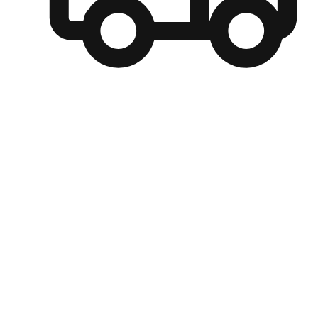
自選運送方式
顧客可以根據喜好選擇取貨日期和時間，並搭配到店自取、
商取貨或是宅配到府，達到高便捷及個人化的服務。