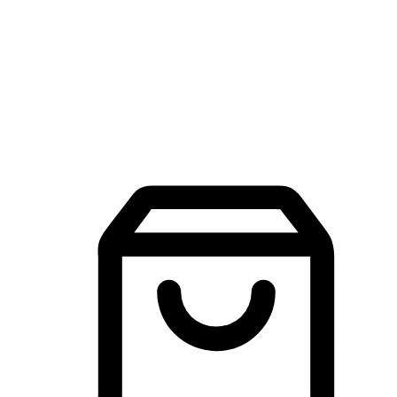
品牌探索
建立線上品牌官網，讓顧客能夠透過搜尋引擎查詢並進行更
入的互動。