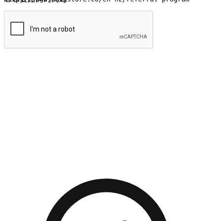
提交
流暢的購物旅程
讓顧客無論是透過手機、網頁或是應用程式都能盡情享受購
物。當他們使用不同介面卻擁有一致性的體驗時，能有效提升
對您品牌的好感度。