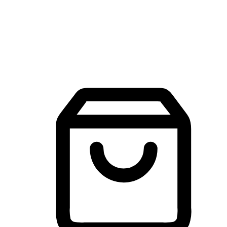
建立線上品牌官網，讓顧客能夠透過搜尋引擎查詢並進行更
入的互動。