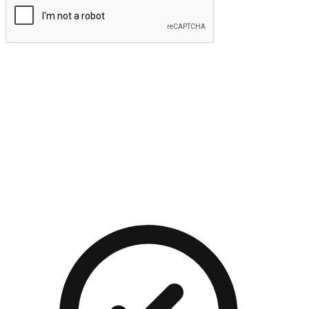
提交
流暢的購物旅程
讓顧客無論是透過手機、網頁或是應用程式都能盡情享受購
物。當他們使用不同介面卻擁有一致性的體驗時，能有效提升
對您品牌的好感度。