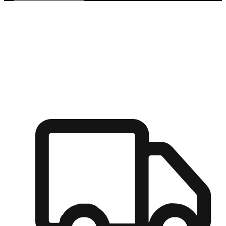
多元彈性物流
無論宅配到家或是到店自取，都能滿足顧客的需求，物流的靈
活度可成為購物決策的關鍵因素。