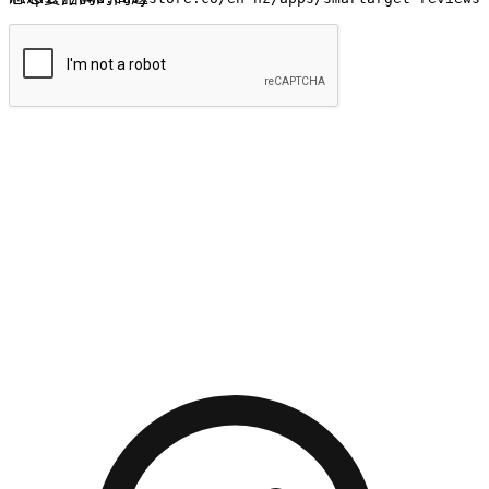
提交
流暢的購物旅程
讓顧客無論是透過手機、網頁或是應用程式都能盡情享受購
物。當他們使用不同介面卻擁有一致性的體驗時，能有效提升
對您品牌的好感度。