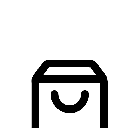
品牌探索
建立線上品牌官網，讓顧客能夠透過搜尋引擎查詢並進行更
入的互動。