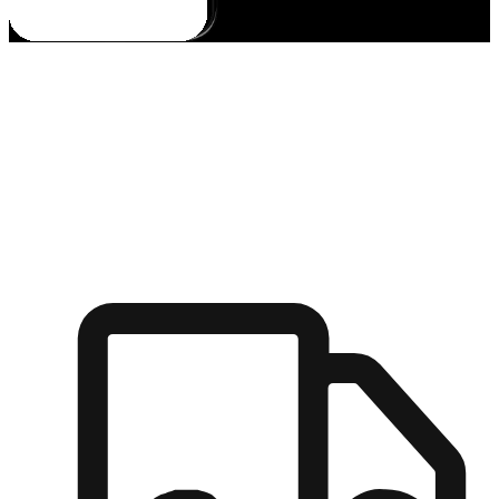
多元彈性物流
無論宅配到家或是到店自取，都能滿足顧客的需求，物流的靈
活度可成為購物決策的關鍵因素。