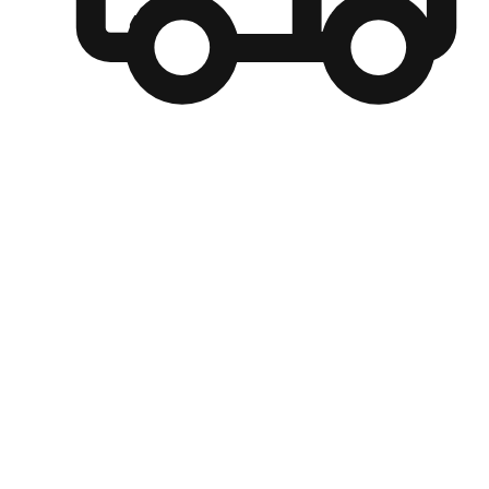
自選運送方式
顧客可以根據喜好選擇取貨日期和時間，並搭配到店自取、
商取貨或是宅配到府，達到高便捷及個人化的服務。