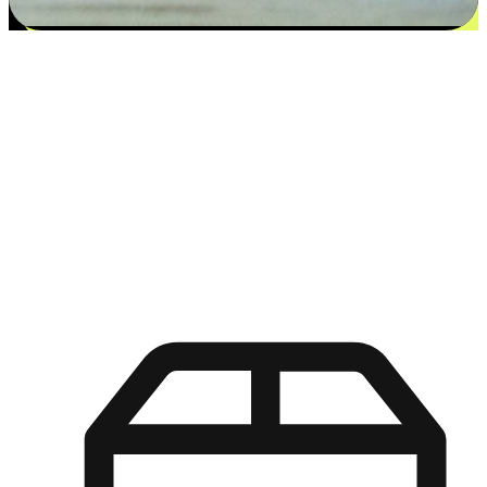
更多选择：从付款到收货让客户更满意
EasyStore尊重客户的各别情况和个性化需求，提供更得多选择
权给您的客户。无论是灵活的“在线购买，店内取货”，还是便
利的“店内购买，送货上门”，都能确保客户购物旅程的每一个
环节，可以适应他们的生活方式需求，帮助您的品牌在市场中
脱颖而出。