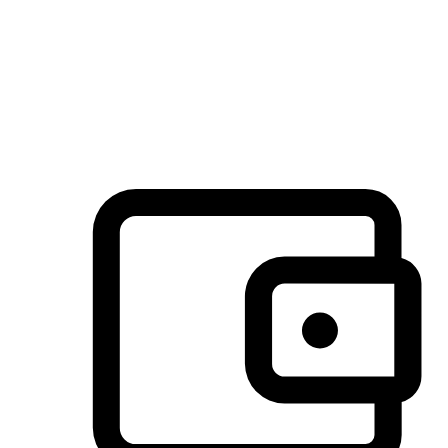
许多客户喜欢送货到家的便捷性和期待感，而有些客户则偏
于选择自取服务，以节省运费或更好地配合时间安排。对这
消费行为的重视，能够显著提升客户的满意度。