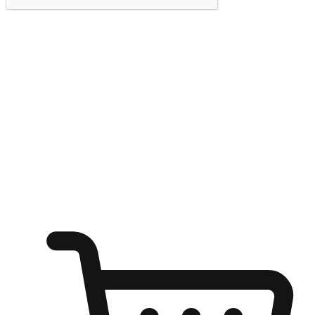
提交
随心所欲：让客户更轻易贴近您的品牌
无论是办公桌前的专注、沙发上的悠闲、还是在咖啡馆等待朋
友的片刻，让任何场景都能成为客户探索购物的瞬间。我们为
客户打造无缝的购物体验，让他们在任何场景都能轻松地贴近
自己喜欢的品牌，自由切换喜欢的购物方式，享受随时探索购
物的乐趣。