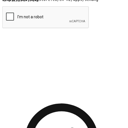
提交
流暢的購物旅程
讓顧客無論是透過手機、網頁或是應用程式都能盡情享受購
物。當他們使用不同介面卻擁有一致性的體驗時，能有效提升
對您品牌的好感度。