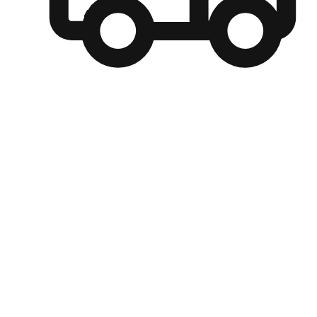
自選運送方式
顧客可以根據喜好選擇取貨日期和時間，並搭配到店自取、
商取貨或是宅配到府，達到高便捷及個人化的服務。