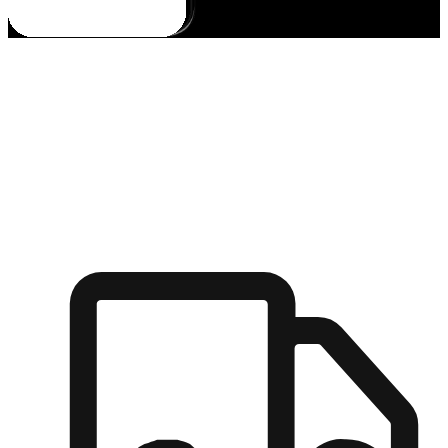
多元彈性物流
無論宅配到家或是到店自取，都能滿足顧客的需求，物流的靈
活度可成為購物決策的關鍵因素。