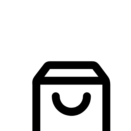
品牌探索
建立線上品牌官網，讓顧客能夠透過搜尋引擎查詢並進行更
入的互動。